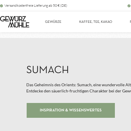
Versandkostenfreie Lieferung ab 50 € (DE)
Zur Hauptnavigation springen
GEWÜRZE
KAFFEE, TEE, KAKAO
SUMACH
Das Geheimnis des Orients: Sumach, eine wundervolle Alte
Entdecke den säuerlich-fruchtigen Charakter bei der Ge
INSPIRATION & WISSENSWERTES