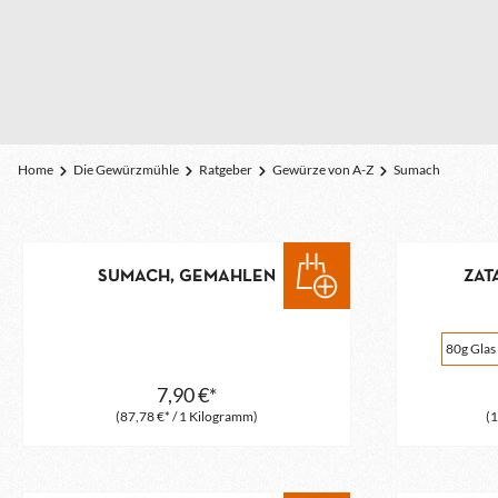
Home
Die Gewürzmühle
Ratgeber
Gewürze von A-Z
Sumach
SUMACH, GEMAHLEN
ZAT
80g Glas
7,90 €*
(87,78 €* / 1 Kilogramm)
(1