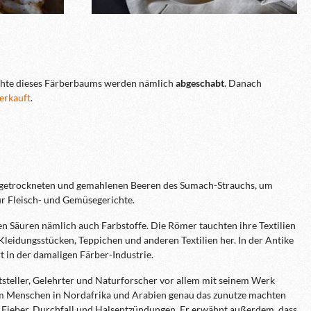
üchte dieses Färberbaums werden nämlich
abgeschabt
. Danach
erkauft
.
ie getrockneten und gemahlenen Beeren des Sumach-Strauchs, um
r Fleisch- und Gemüsegerichte.
n Säuren nämlich auch Farbstoffe. Die Römer tauchten ihre Textilien
Kleidungsstücken, Teppichen und anderen Textilien her. In der Antike
 in der damaligen Färber-Industrie.
iftsteller, Gelehrter und Naturforscher vor allem mit seinem Werk
em Menschen in Nordafrika und Arabien genau das zunutze machten
 Fieber, Durchfall und Halsentzündungen. Er erwähnt außerdem, dass