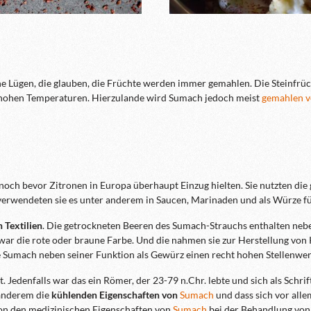
e Lügen, die glauben, die Früchte werden immer gemahlen. Die Steinfr
i hohen Temperaturen. Hierzulande wird Sumach jedoch meist
gemahlen v
 noch bevor Zitronen in Europa überhaupt Einzug hielten. Sie nutzten d
erwendeten sie es unter anderem in Saucen, Marinaden und als Würze fü
 Textilien
. Die getrockneten Beeren des Sumach-Strauchs enthalten nebe
 war die rote oder braune Farbe. Und die nahmen sie zur Herstellung von 
e Sumach neben seiner Funktion als Gewürz einen recht hohen Stellenwert
t. Jedenfalls war das ein Römer, der 23-79 n.Chr. lebte und sich als Schr
 anderem die
kühlenden Eigenschaften von
Sumach
und dass sich vor all
von den medizinischen Eigenschaften von
Sumach
bei der Behandlung von