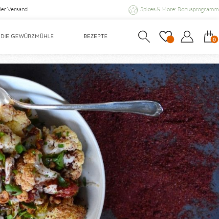
ler Versand
Spices & More: Bonusprogramm
DIE GEWÜRZMÜHLE
REZEPTE
0