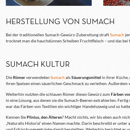
HERSTELLUNG VON SUMACH
Bei der traditionellen Sumach-Gewürz-Zubereitung straft
Sumach
jen
trocknet man die hauchdünnen Scheiben Fruchtfleisch – und das be
SUMACH KULTUR
Die
Römer
verwendeten
Sumach
als
Säuerungsmittel
in ihrer Küche,
ihren Speisen einen säuerlichen Geschmack zu verleihen. Außerdem v
Weiterhin nutzten die schlauen Römer dieses Gewürz zum
Färben von
in eine Lösung, aus denen sie die Sumach-Beeren extrahierten. Fertig
war das Färben von Textilien ein wichtiger Handelszweig und so hatt
Kennen Sie
Plinius, den Älteren
? Macht nichts, wir bis eben auch nich
„Naturalis Historia“ einen Namen machte. Darin beschreibt er unter
und Erfrischungsgetränke damit herstellten. Weiterhin berichtet er 