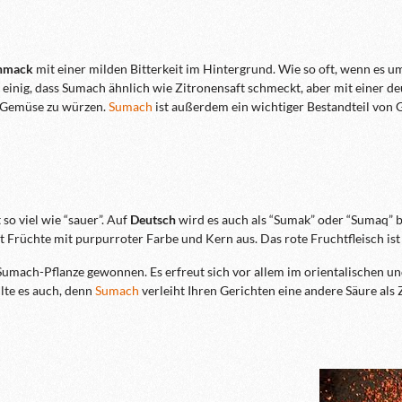
chmack
mit einer milden Bitterkeit im Hintergrund. Wie so oft, wenn es u
inig, dass Sumach ähnlich wie Zitronensaft schmeckt, aber mit einer deu
r Gemüse zu würzen.
Sumach
ist außerdem ein wichtiger Bestandteil vo
سمّاق) und bedeutet so viel wie “sauer”. Auf
Deutsch
wird es auch als “Sumak” oder “Sumaq” b
üchte mit purpurroter Farbe und Kern aus. Das rote Fruchtfleisch ist se
umach-Pflanze gewonnen. Es erfreut sich vor allem im orientalischen u
lte es auch, denn
Sumach
verleiht Ihren Gerichten eine andere Säure als 