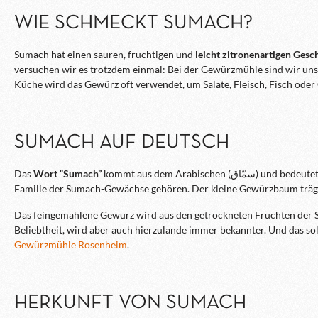
WIE SCHMECKT SUMACH?
Sumach hat einen sauren, fruchtigen und
leicht zitronenartigen Ges
versuchen wir es trotzdem einmal: Bei der Gewürzmühle sind wir uns e
Küche wird das Gewürz oft verwendet, um Salate, Fleisch, Fisch ode
SUMACH AUF DEUTSCH
Das
Wort “Sumach”
kommt aus dem Arabischen (
Familie der Sumach-Gewächse gehören. Der kleine Gewürzbaum trägt Fr
Das feingemahlene Gewürz wird aus den getrockneten Früchten der S
Beliebtheit, wird aber auch hierzulande immer bekannter. Und das sol
Gewürzmühle Rosenheim
.
HERKUNFT VON SUMACH