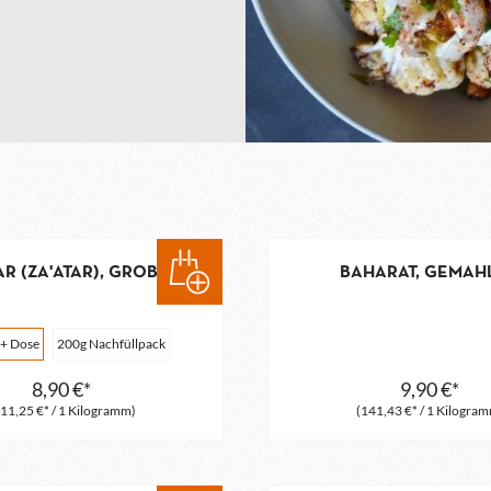
AR (ZA'ATAR), GROB
BAHARAT, GEMAH
 + Dose
200g Nachfüllpack
8,90 €*
9,90 €*
11,25 €* / 1 Kilogramm)
(141,43 €* / 1 Kilogra