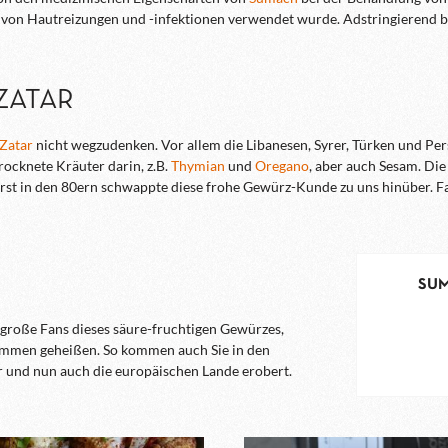
 von Hautreizungen und -infektionen verwendet wurde. Adstringierend b
ZATAR
Zatar
nicht wegzudenken. Vor allem die Libanesen, Syrer, Türken und Per
rocknete Kräuter darin, z.B.
Thymian
und
Oregano
, aber auch Sesam. Di
Erst in den 80ern schwappte diese frohe Gewürz-Kunde zu uns hinüber. Fall
?
SUM
 große Fans dieses säure-fruchtigen Gewürzes,
kommen geheißen. So kommen auch Sie in den
r und nun auch die europäischen Lande erobert.