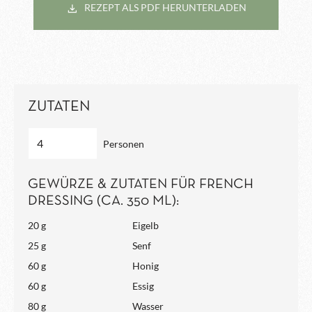
REZEPT ALS PDF HERUNTERLADEN
ZUTATEN
Personen
GEWÜRZE & ZUTATEN FÜR FRENCH
DRESSING (CA. 350 ML):
20 g
Eigelb
25 g
Senf
60 g
Honig
60 g
Essig
80 g
Wasser