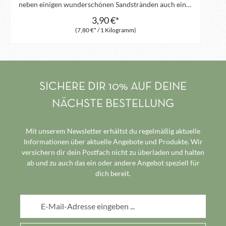
neben einigen wunderschönen Sandstränden auch eine
Meerwassersaline, in der im Einklang mit Flora und
3,90 €*
Fauna unraffiniertes Natursalz mit Salzfedern von Hand
(7,80 €* / 1 Kilogramm)
geerntet wird. Selbstredend ist dieses Salz ohne
künstliche Additive und lediglich mit dem natürlichen
Gehalt an Jod. Das ideale Salz für den alltäglichen
Gebrauch.
SICHERE DIR 10% AUF DEINE
NÄCHSTE BESTELLUNG
Mit unserem Newsletter erhältst du regelmäßig aktuelle
Informationen über aktuelle Angebote und Produkte. Wir
versichern dir dein Postfach nicht zu überladen und halten
ab und zu auch das ein oder andere Angebot speziell für
dich bereit.
E-Mail-Adresse*