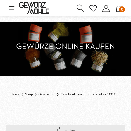
inhalt springen
0
GEWÜRZE ONLINE KAUFEN
Home
Shop
Geschenke
Geschenke nach Preis
über 100 €
Filter