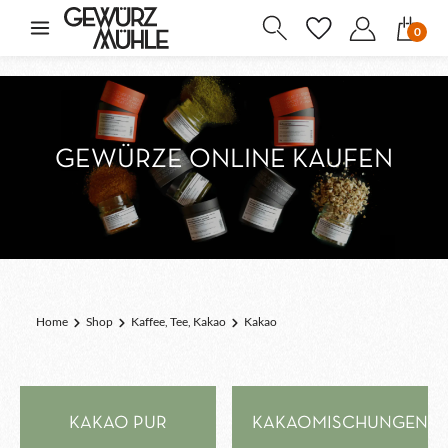
inhalt springen
0
GEWÜRZE ONLINE KAUFEN
Home
Shop
Kaffee, Tee, Kakao
Kakao
KAKAO PUR
KAKAOMISCHUNGEN