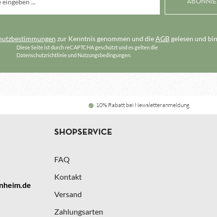
hutzbestimmungen
zur Kenntnis genommen und die
AGB
gelesen und bin
Diese Seite ist durch reCAPTCHA geschützt und es gelten die
Datenschutzrichtlinie
und
Nutzungsbedingungen
.
10% Rabatt bei Newsletteranmeldung
SHOPSERVICE
FAQ
Kontakt
nheim.de
Versand
Zahlungsarten