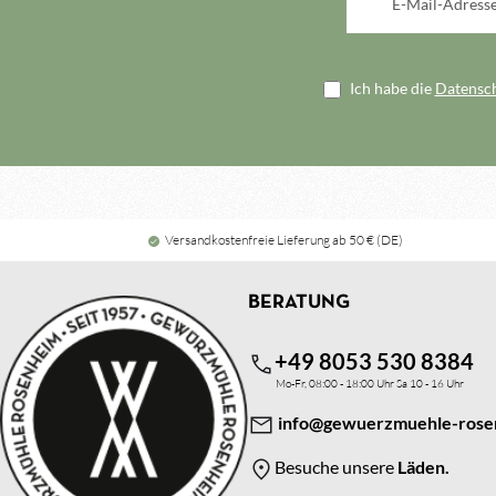
Ich habe die
Datensc
Versandkostenfreie Lieferung ab 50 € (DE)
BERATUNG
+49 8053 530 8384
Mo-Fr, 08:00 - 18:00 Uhr Sa 10 - 16 Uhr
info@gewuerzmuehle-rose
Besuche unsere
Läden.