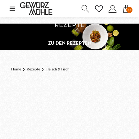
inhalt springen
0
REZEPTE
ZU DEN REZEPTEN
Home
Rezepte
Fleisch & Fisch