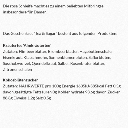
Die rosa Schleife macht es zu einem beliebten Mitbringsel -
insbesondere für Damen.
Das Geschenkset “Tea & Sugar” besteht aus folgenden Produkten:
Kräutertee 'Almkräutertee'
Zutaten: Himbeerblätter, Brombeerblätter, Hagebuttenschale,
Eisenkraut, Klatschmohn, Sonnenblumenblüten, Saflorblüten,
Süssholzwurzel, Quendelkraut, Salbei, Rosenblütenblätter,
Zitronenschalen
Kokosblütenzucker
Zutaten: NÄHRWERTE pro 100g Energie 1635kJ/385kcal Fett 0,5g
davon gesättigte Fettsäuren 0g Kohlenhydrate 93,6g davon Zucker
88,8g Eiweiss 1,2g Salz 0,5g