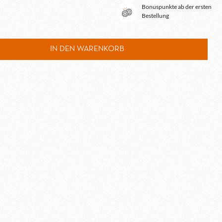
Bonuspunkte ab der ersten
Bestellung
schten Wert ein oder benutze die Schaltfl
IN DEN WARENKORB