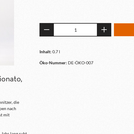
Produkt Anzahl: Gib den gewün
Inhalt:
0.7 l
Öko-Nummer:
DE-ÖKO-007
ionato,
nitzer, die
pen nach
st mit
 Jahr lang ruht