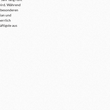
wird. Während
n besonderen
zian und
errlich
äftigste aus