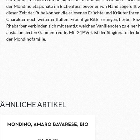
der Mondino Stagionato im Eichenfass, bevor er von Hand abgefüllt 
dieser Zeit der Ruhe können die erlesenen Früchte und Kräuter ihre
Charakter noch weiter entfalten. Fruchtige Bitterorangen, herber En
Rhabarber verbinden sich mit samtig-weichen Vanillenoten zu einer h
ausbalancierten Gaumenfreude. Mit 24%Vol. ist der Stagionato der kr
der Mondinofamilie.
ÄHNLICHE ARTIKEL
MONDINO, AMARO BAVARESE, BIO