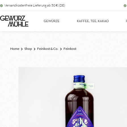
Versandkostenfreie Lieferung ab 50 € (DE)
Zur Hauptnavigation springen
GEWÜRZE
KAFFEE, TEE, KAKAO
Home
Shop
Feinkost & Co.
Feinkost