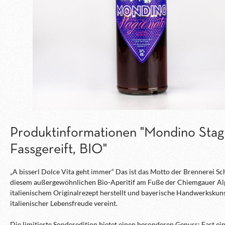
Produktinformationen "Mondino Stag
Fassgereift, BIO"
„A bisserl Dolce Vita geht immer“ Das ist das Motto der Brennerei Sch
diesem außergewöhnlichen Bio-Aperitif am Fuße der Chiemgauer Al
italienischem Originalrezept herstellt und bayerische Handwerkskun
italienischer Lebensfreude vereint.
Die limitierte Sonderedition bietet einen besonderen Genuss: Fast ein