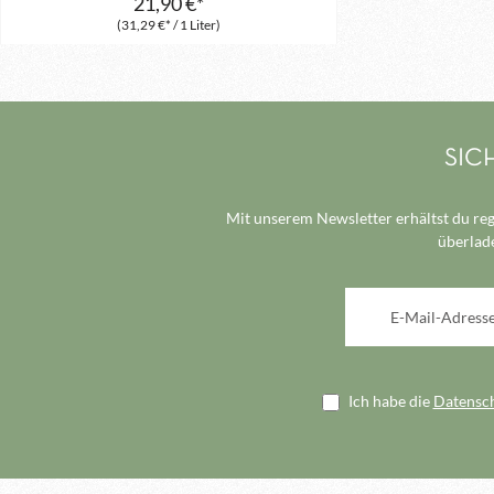
21,90 €*
(31,29 €* / 1 Liter)
SIC
Mit unserem Newsletter erhältst du reg
überlade
E-Mail-Adresse*
Ich habe die
Datensc