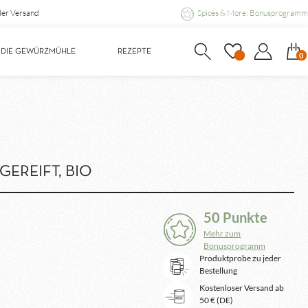
ler Versand
Spices & More: Bonusprogramm
DIE GEWÜRZMÜHLE
REZEPTE
0
EREIFT, BIO
50 Punkte
Mehr zum
Bonusprogramm
Produktprobe zu jeder
Bestellung
Kostenloser Versand ab
50 € (DE)