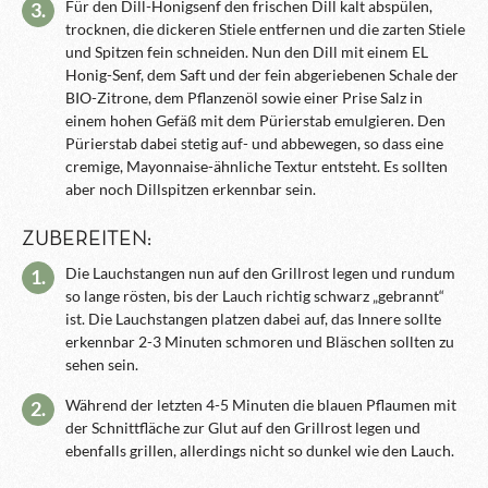
Für den Dill-Honigsenf den frischen Dill kalt abspülen,
3.
trocknen, die dickeren Stiele entfernen und die zarten Stiele
und Spitzen fein schneiden. Nun den Dill mit einem EL
Honig-Senf, dem Saft und der fein abgeriebenen Schale der
BIO-Zitrone, dem Pflanzenöl sowie einer Prise Salz in
einem hohen Gefäß mit dem Pürierstab emulgieren. Den
Pürierstab dabei stetig auf- und abbewegen, so dass eine
cremige, Mayonnaise-ähnliche Textur entsteht. Es sollten
aber noch Dillspitzen erkennbar sein.
ZUBEREITEN:
Die Lauchstangen nun auf den Grillrost legen und rundum
1.
so lange rösten, bis der Lauch richtig schwarz „gebrannt“
ist. Die Lauchstangen platzen dabei auf, das Innere sollte
erkennbar 2-3 Minuten schmoren und Bläschen sollten zu
sehen sein.
Während der letzten 4-5 Minuten die blauen Pflaumen mit
2.
der Schnittfläche zur Glut auf den Grillrost legen und
ebenfalls grillen, allerdings nicht so dunkel wie den Lauch.