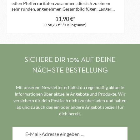
edlen Pfefferraritäten zusammen, die sich zu einem
sehr runden, angenehmen Gesamtbild fügen. Langer
Pfeffer aus Indonesien bringt warm-scharfe, erdige
11,90 €*
Aromen mit, während der hohe Gehalt an ätherischen
(158,67 €* / 1 Kilogramm)
Ölen im Kubebenpfeffer warm-kampferartige und
würzig-frische Noten beiträgt. Piment bringt eine
angenehm-warme, nelkige Aromatik und unser
intensiver Malabar Tigerpfeffer rundet die Mischung
ab. Das Zusammenspiel unserer Pfefferlieblinge bildet
die ideale Begleitung zu Fleisch- und Gemüsegerichten.
Insbesondere zu Bratkartoffeln, Wild und dem
SICHERE DIR 10% AUF DEINE
klassischen Rindersteak empfehlen wir die Melange
NÄCHSTE BESTELLUNG
Noir. Bratkartoffeln und Kartoffelpüree werden zu
einem neuen Erlebnis mit dieser Pfeffermischung.
Mit unserem Newsletter erhältst du regelmäßig aktuelle
Informationen über aktuelle Angebote und Produkte. Wir
versichern dir dein Postfach nicht zu überladen und halten
ab und zu auch das ein oder andere Angebot speziell für
dich bereit.
E-Mail-Adresse*