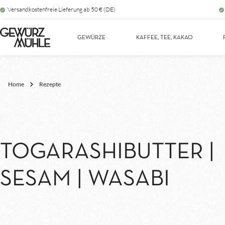
Versandkostenfreie Lieferung ab 50 € (DE)
Zur Hauptnavigation springen
GEWÜRZE
KAFFEE, TEE, KAKAO
Home
Rezepte
TOGARASHIBUTTER |
SESAM | WASABI