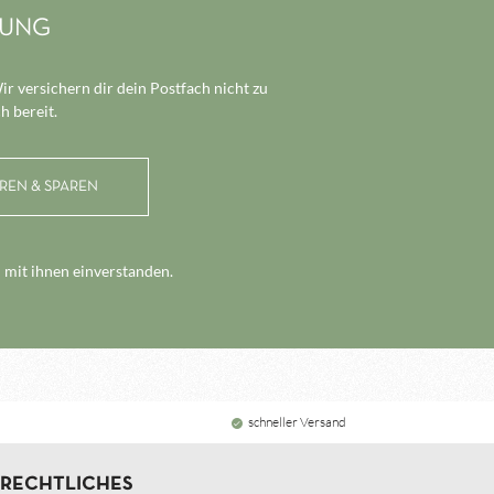
 eignet
grilltem
LUNG
n Pilzen,
en,
ürlich
r versichern dir dein Postfach nicht zu
mehr wie
h bereit.
zflocken
 beste Art
 mit ihnen einverstanden.
schneller Versand
RECHTLICHES