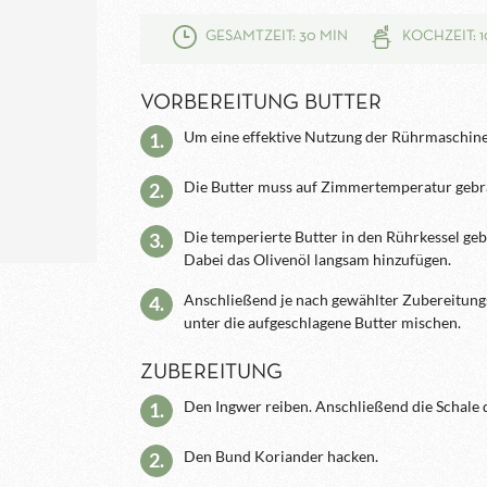
GESAMTZEIT: 30 MIN
KOCHZEIT: 1
VORBEREITUNG BUTTER
Um eine effektive Nutzung der Rührmaschine 
1.
Die Butter muss auf Zimmertemperatur gebra
2.
Die temperierte Butter in den Rührkessel geb
3.
Dabei das Olivenöl langsam hinzufügen.
Anschließend je nach gewählter Zubereitungs
4.
unter die aufgeschlagene Butter mischen.
ZUBEREITUNG
Den Ingwer reiben. Anschließend die Schale d
1.
Den Bund Koriander hacken.
2.