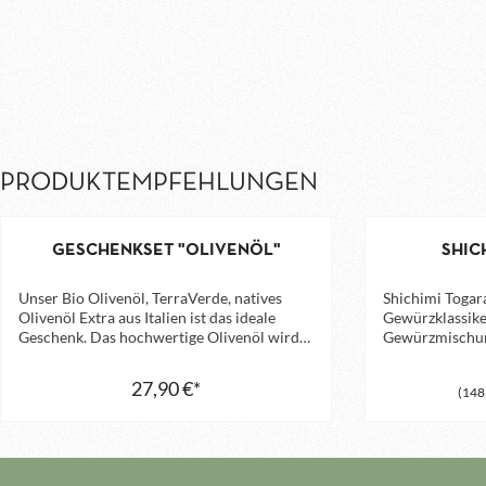
PRODUKTEMPFEHLUNGEN
GESCHENKSET "OLIVENÖL"
SHIC
Unser Bio Olivenöl, TerraVerde, natives
Shichimi Togara
Olivenöl Extra aus Italien ist das ideale
Gewürzklassike
Geschenk. Das hochwertige Olivenöl wird
Gewürzmischun
aus den Leccino- und Frantoiano Oliven
Jahrhunderts i
hergestellt. Diese schmackhaften Oliven
Apotheke als E
27,90 €*
(148
sind von außergewöhnlicher Qualität und
Begrifflich lässt
einzigartig im Geschmack mit Noten von
Chilischoten‘ ü
Mandeln, Gras, Artischocken und
’Sieben-Gewürze
Kräuterwürze. Wir empfehlen dieses
sozusagen die 
Olivenöl insbesondere zum Verfeinern von
chinesischen ‚