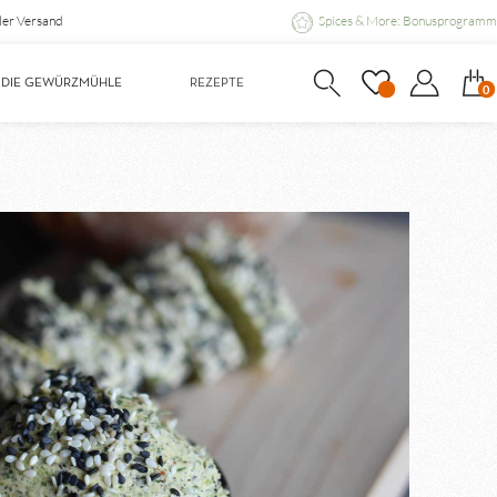
ler Versand
Spices & More: Bonusprogramm
DIE GEWÜRZMÜHLE
REZEPTE
0