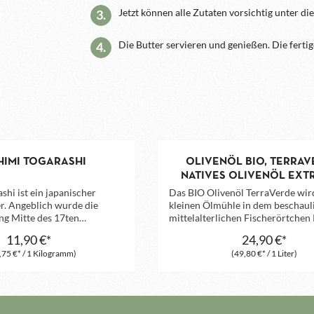
Jetzt können alle Zutaten vorsichtig unter d
3.
Die Butter servieren und genießen. Die ferti
4.
HIMI TOGARASHI
OLIVENÖL BIO, TERRAV
NATIVES OLIVENÖL EXT
ITALIEN
shi ist ein japanischer
Das BIO Olivenöl TerraVerde wird
r. Angeblich wurde die
kleinen Ölmühle in dem beschaul
g Mitte des 17ten
mittelalterlichen Fischerörtche
n Japan erstmals von einer
gepresst. Die verwendeten Lecci
11,90 €*
24,90 €*
rkältungsmedizin erfunden.
Frantoiano Oliven sind nicht nur
,75 €* / 1 Kilogramm)
(49,80 €* / 1 Liter)
 sich ‚Togarashi' frei als 'rote
außergewöhnlicher Qualität, son
bersetzen und ist auch als
verleihen diesem Öl auch einen
-Pulver’ bekannt - es ist
einzigartigen Geschmack. Es über
japanische Version des
einer ausgeprägten Frucht, Note
Fünf-Gewürze-Pulvers‘.
Mandeln und Gras, Kräuterwürze