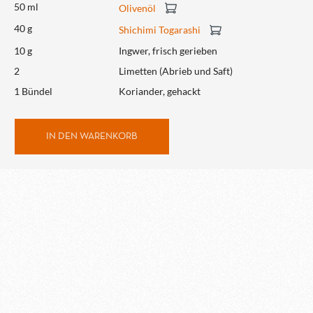
50 ml
Olivenöl
40 g
Shichimi Togarashi
10 g
Ingwer, frisch gerieben
2
Limetten (Abrieb und Saft)
1 Bündel
Koriander, gehackt
IN DEN WARENKORB