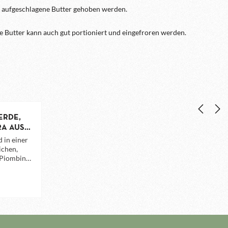
ie aufgeschlagene Butter gehoben werden.
ge Butter kann auch gut portioniert und eingefroren werden.
ERDE,
RA AUS
 in einer
ichen,
n Piombino
no- und
 von
dern sie
zeugt mit
n von
 und