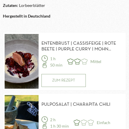
Zutaten:
Lorbeerblätter
Hergestellt in Deutschland
ENTENBRUST | CASSISFEIGE | ROTE
BEETE | PURPLE CURRY | MOHN
LORBEERSOSSE
1 h
Mittel
50 min
ZUM REZEPT
PULPOSALAT | CHARAPITA CHILI
2 h
Einfach
1 h 30 min