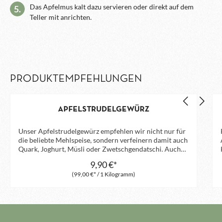
Das Apfelmus kalt dazu servieren oder direkt auf dem
5.
Teller mit anrichten.
PRODUKTEMPFEHLUNGEN
APFELSTRUDELGEWÜRZ
Unser Apfelstrudelgewürz empfehlen wir nicht nur für
die beliebte Mehlspeise, sondern verfeinern damit auch
Quark, Joghurt, Müsli oder Zwetschgendatschi. Auch
als Weihnachtsgewürz macht diese Mischung ein gute
9,90 €*
Figur. Besonders beliebt ist diese Mischung zum
(99,00 €* / 1 Kilogramm)
Frühstück und passt hervorragend zu aller Art Müsli.