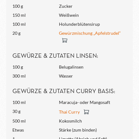
100 g
Zucker
150 ml
Weißwein
100 ml
Holunderblütensirup
20 g
Gewürzmischung „Apfelstrudel“
GEWÜRZE & ZUTATEN LINSEN:
100 g
Belugalinsen
300 ml
Wasser
GEWÜRZE & ZUTATEN CURRY BASIS:
100 ml
Maracuja- oder Mangosaft
30 g
Thai Curry
500 ml
Kokosmilch
Etwas
Stärke (zum binden)
1
Limette (Abrieb und Saft)