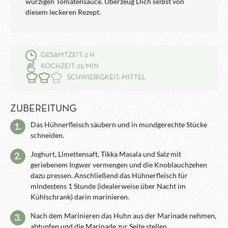
würzigen Tomatensauce. Überzeug Dich selbst von
diesem leckeren Rezept.
GESAMTZEIT: 2 H
KOCHZEIT: 25 MIN
SCHWIERIGKEIT: MITTEL
ZUBEREITUNG
Das Hühnerfleisch säubern und in mundgerechte Stücke
1.
schneiden.
Joghurt, Limettensaft, Tikka Masala und Salz mit
2.
geriebenem Ingwer vermengen und die Knoblauchzehen
dazu pressen. Anschließend das Hühnerfleisch für
mindestens 1 Stunde (idealerweise über Nacht im
Kühlschrank) darin marinieren.
Nach dem Marinieren das Huhn aus der Marinade nehmen,
3.
abtupfen und die Marinade zur Seite stellen.