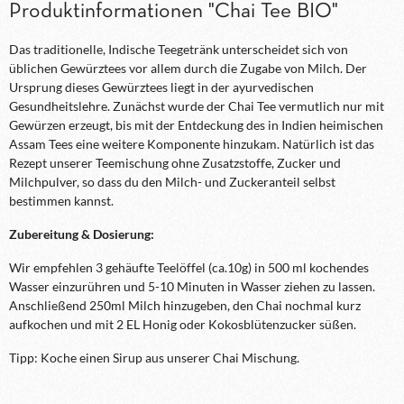
Produktinformationen "Chai Tee BIO"
Das traditionelle, Indische Teegetränk unterscheidet sich von
üblichen Gewürztees vor allem durch die Zugabe von Milch. Der
Ursprung dieses Gewürztees liegt in der ayurvedischen
Gesundheitslehre. Zunächst wurde der Chai Tee vermutlich nur mit
Gewürzen erzeugt, bis mit der Entdeckung des in Indien heimischen
Assam Tees eine weitere Komponente hinzukam. Natürlich ist das
Rezept unserer Teemischung ohne Zusatzstoffe, Zucker und
Milchpulver, so dass du den Milch- und Zuckeranteil selbst
bestimmen kannst.
Zubereitung & Dosierung:
Wir empfehlen 3 gehäufte Teelöffel (ca.10g) in 500 ml kochendes
Wasser einzurühren und 5-10 Minuten in Wasser ziehen zu lassen.
Anschließend 250ml Milch hinzugeben, den Chai nochmal kurz
aufkochen und mit 2 EL Honig oder Kokosblütenzucker süßen.
Tipp: Koche einen Sirup aus unserer Chai Mischung.