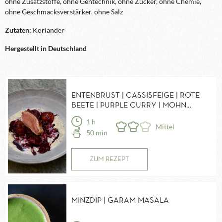
ohne Zusatzstoffe, ohne Gentechnik, ohne Zucker, ohne Chemie,
ohne Geschmacksverstärker, ohne Salz
Zutaten:
Koriander
Hergestellt in Deutschland
ENTENBRUST | CASSISFEIGE | ROTE
BEETE | PURPLE CURRY | MOHN
LORBEERSOSSE
1 h
Mittel
50 min
ZUM REZEPT
MINZDIP | GARAM MASALA