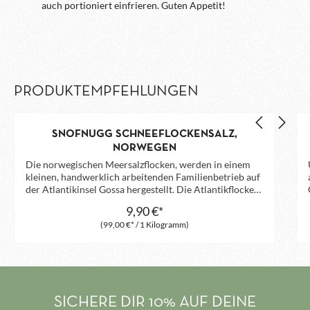
auch portioniert einfrieren. Guten Appetit!
PRODUKTEMPFEHLUNGEN
SNOFNUGG SCHNEEFLOCKENSALZ,
NORWEGEN
Die norwegischen Meersalzflocken, werden in einem
kleinen, handwerklich arbeitenden Familienbetrieb auf
der Atlantikinsel Gossa hergestellt. Die Atlantikflocken
schmelzen leicht auf der Zunge und zeichnen sich
9,90 €*
durch ihre kräftige Salznote aus, was sie nicht nur für
(99,00 €* / 1 Kilogramm)
Fisch, Meeresfrüchte und Gemüse, sondern auch für
Fleisch und Antipastigerichte zum idealen Fingersalz
macht.
SICHERE DIR 10% AUF DEINE