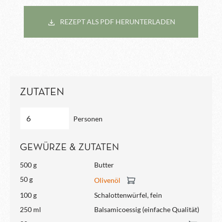
REZEPT ALS PDF HERUNTERLADEN
ZUTATEN
Personen
GEWÜRZE & ZUTATEN
500 g
Butter
50 g
Olivenöl
100 g
Schalottenwürfel, fein
250 ml
Balsamicoessig (einfache Qualität)