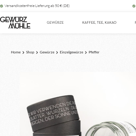
Versandkostenfreie Lieferung ab 50 € (DE)
Zur Hauptnavigation springen
GEWÜRZE
KAFFEE, TEE, KAKAO
Home
Shop
Gewürze
Einzelgewürze
Pfeffer