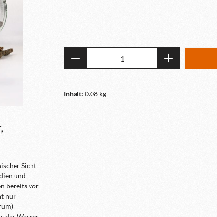
Produkt Anzahl: Gib den gewün
Inhalt:
0.08 kg
,
nischer Sicht
ndien und
n bereits vor
ht nur
grum)
os das Wasser.