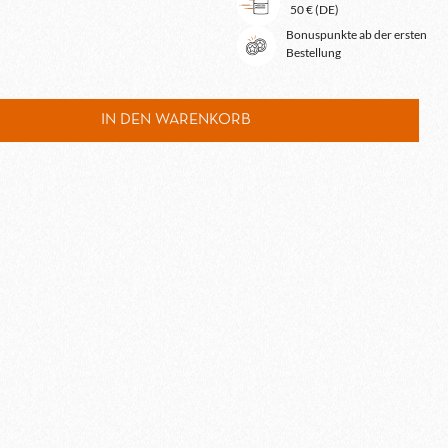
50 € (DE)
Bonuspunkte ab der ersten
Bestellung
schten Wert ein oder benutze die Schaltfl
IN DEN WARENKORB