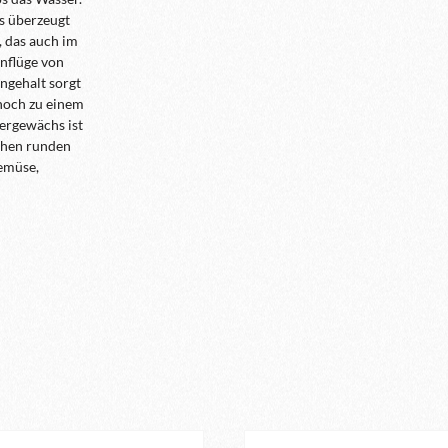
es überzeugt
 das auch im
Anflüge von
ngehalt sorgt
 noch zu einem
ergewächs ist
schen runden
emüse,