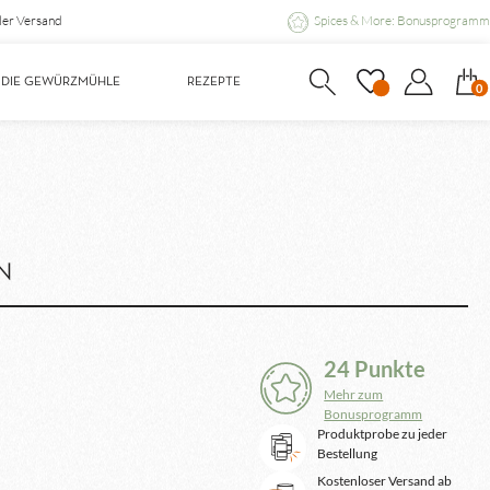
ler Versand
Spices & More: Bonusprogramm
DIE GEWÜRZMÜHLE
REZEPTE
0
N
24 Punkte
Mehr zum
Bonusprogramm
Produktprobe zu jeder
Bestellung
Kostenloser Versand ab