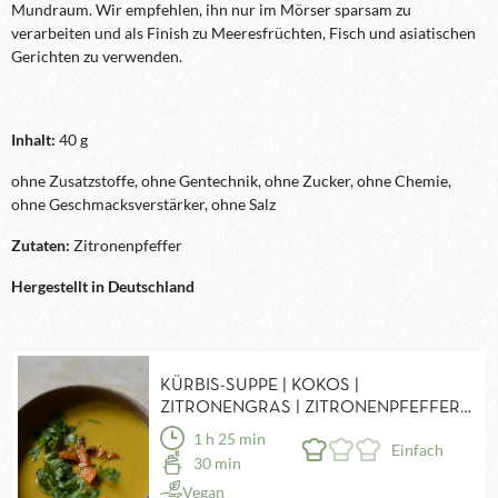
Mundraum. Wir empfehlen, ihn nur im Mörser sparsam zu
verarbeiten und als Finish zu Meeresfrüchten, Fisch und asiatischen
Gerichten zu verwenden.
Inhalt:
40 g
ohne Zusatzstoffe, ohne Gentechnik, ohne Zucker, ohne Chemie,
ohne Geschmacksverstärker, ohne Salz
Zutaten:
Zitronenpfeffer
Hergestellt in Deutschland
KÜRBIS-SUPPE | KOKOS |
ZITRONENGRAS | ZITRONENPFEFFER
BHUTAN | KAFFIRLIMETTENBLÄTTER
1 h 25 min
Einfach
30 min
Vegan