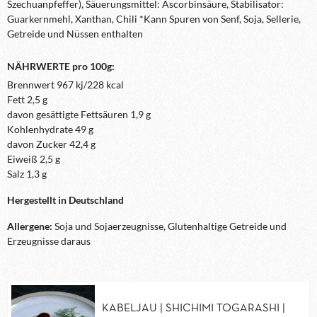
Szechuanpfeffer), Säuerungsmittel: Ascorbinsäure, Stabilisator:
Guarkernmehl, Xanthan, Chili *Kann Spuren von Senf, Soja, Sellerie,
Getreide und Nüssen enthalten
NÄHRWERTE pro 100g:
Brennwert 967 kj/228 kcal
Fett 2,5 g
davon gesättigte Fettsäuren 1,9 g
Kohlenhydrate 49 g
davon Zucker 42,4 g
Eiweiß 2,5 g
Salz 1,3 g
Hergestellt in Deutschland
Allergene:
Soja und Sojaerzeugnisse, Glutenhaltige Getreide und
Erzeugnisse daraus
KABELJAU | SHICHIMI TOGARASHI |