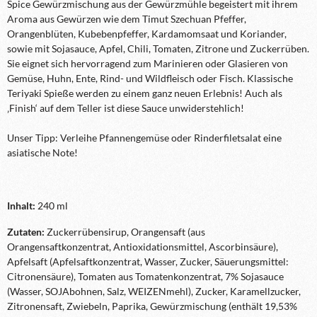
Spice Gewürzmischung aus der Gewürzmühle begeistert mit ihrem
Aroma aus Gewürzen wie dem Timut Szechuan Pfeffer,
Orangenblüten, Kubebenpfeffer, Kardamomsaat und Koriander,
sowie mit Sojasauce, Apfel, Chili, Tomaten, Zitrone und Zuckerrüben.
Sie eignet sich hervorragend zum Marinieren oder Glasieren von
Gemüse, Huhn, Ente, Rind- und Wildfleisch oder Fisch. Klassische
Teriyaki Spieße werden zu einem ganz neuen Erlebnis! Auch als
‚Finish‘ auf dem Teller ist diese Sauc
e unwiderstehlich!
Unser Tipp: Verleihe Pfannengemüse oder Rinderfiletsalat eine
asiatische Note!
Inhalt:
240 ml
Zutaten:
Zuckerrübensirup, Orangensaft (aus
Orangensaftkonzentrat, Antioxidationsmittel, Ascorbinsäure),
Apfelsaft (Apfelsaftkonzentrat, Wasser, Zucker, Säuerungsmittel:
Citronensäure), Tomaten aus Tomatenkonzentrat, 7% Sojasauce
(Wasser, SOJAbohnen, Salz, WEIZENmehl), Zucker, Karamellzucker,
Zitronensaft, Zwiebeln, Paprika, Gewürzmischung (enthält 19,53%