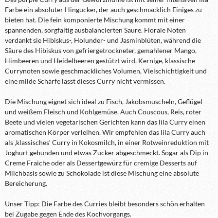
Farbe ein absoluter Hingucker, der auch geschmacklich Einiges zu
bieten hat. Die fein komponierte Mischung kommt mit einer
spannenden, sorgfältig ausbalancierten Säure. Florale Noten
verdankt sie Hibiskus-, Holunder- und Jasminblüten, während die
Säure des Hibiskus von gefriergetrockneter, gemahlener Mango,
Himbeeren und Heidelbeeren gestützt wird. Kernige, klassische
Currynoten sowie geschmackliches Volumen, Vielschichtigkeit und
eine milde Schärfe lässt dieses Curry nicht vermissen.
Die Mischung eignet sich ideal zu Fisch, Jakobsmuscheln, Geflügel
und weißem Fleisch und Kohlgemüse. Auch Couscous, Reis, roter
Beete und vielen vegetarischen Gerichten kann das lila Curry einen
aromatischen Körper verleihen. Wir empfehlen das lila Curry auch
als ‚klassisches‘ Curry in Kokosmilch, in einer Rotweinreduktion mit
Joghurt gebunden und etwas Zucker abgeschmeckt. Sogar als Dip in
Creme Fraiche oder als Dessertgewürz für cremige Desserts auf
Milchbasis sowie zu Schokolade ist diese Mischung eine absolute
Bereicherung.
Unser Tipp: Die Farbe des Curries bleibt besonders schön erhalten
bei Zugabe gegen Ende des Kochvorgangs.