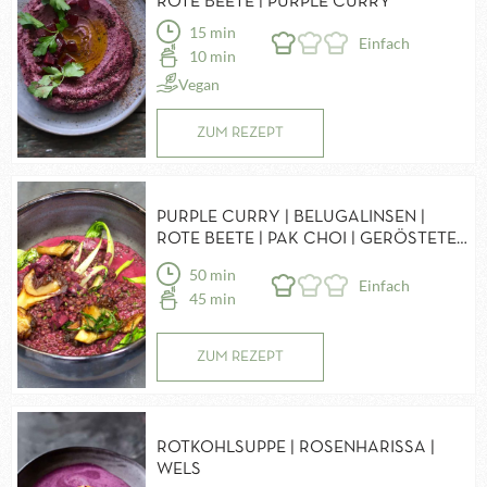
ROTE BEETE | PURPLE CURRY
15 min
Einfach
10 min
Vegan
ZUM REZEPT
PURPLE CURRY | BELUGALINSEN |
ROTE BEETE | PAK CHOI | GERÖSTETE
AUSTERNPILZE
50 min
Einfach
45 min
ZUM REZEPT
ROTKOHLSUPPE | ROSENHARISSA |
WELS