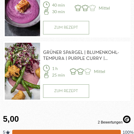
40 min
Mittel
30 min
ZUM REZEPT
GRÜNER SPARGEL | BLUMENKOHL-
TEMPURA | PURPLE CURRY |
TANDOORI MASALA
1 h
Mittel
25 min
ZUM REZEPT