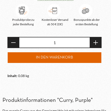
Produktprobe zu
Kostenloser Versand
Bonuspunkte ab der
jeder Bestellung
ab 50 € (DE)
ersten Bestellung
Produkt Anzahl: Gib den gewünschten Wert e
IN DEN WARENKORB
Inhalt:
0.08 kg
Produktinformationen "Curry, Purple"
Das purple Curry aus der Gewürzmühle ist mit seiner intensiven lila